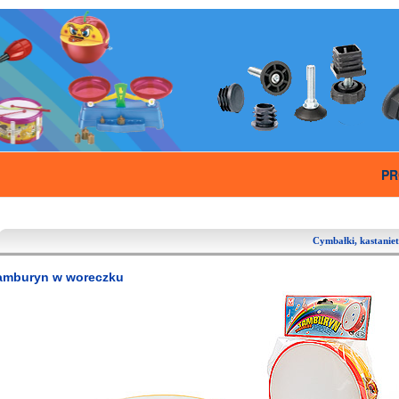
PR
Cymbałki, kastaniet
amburyn w woreczku