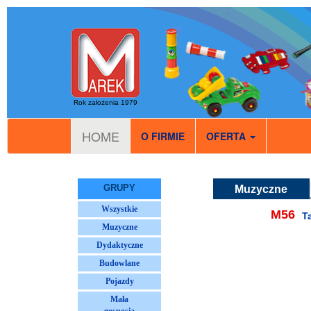
Rok założenia 1979
HOME
O FIRMIE
OFERTA
GRUPY
Muzyczne
Wszystkie
M56
T
Muzyczne
Dydaktyczne
Budowlane
Pojazdy
Mała