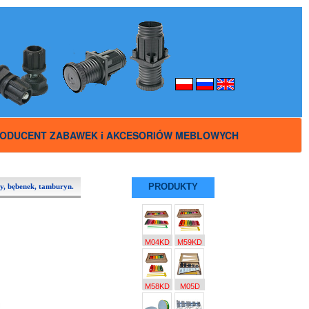
ODUCENT ZABAWEK i AKCESORIÓW MEBLOWYCH
PRODUKTY
y, bębenek, tamburyn.
M04KD
M59KD
M58KD
M05D