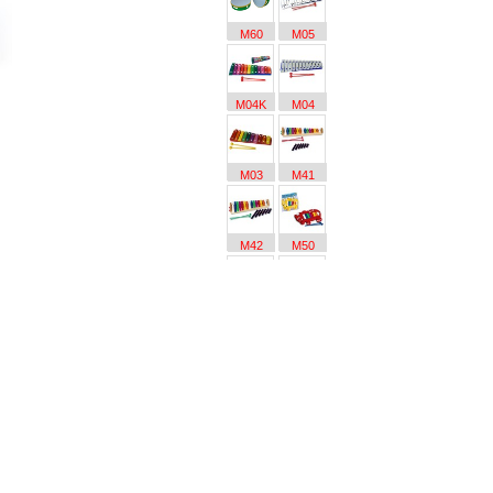
M60
M05
M04K
M04
M03
M41
M42
M50
M56
M06
M35
M32
M36
M21