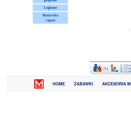
gosposia
Logiczne
Rozrywka
i sport
L: 12,0 
20 g
B: 7,0 cm
H: 2,5 c
HOME
ZABAWKI
AKCESORIA 