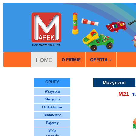
Rok założenia 1979
HOME
O FIRMIE
OFERTA
GRUPY
Muzyczne
Wszystkie
M21
T
Muzyczne
Dydaktyczne
Budowlane
Pojazdy
Mała