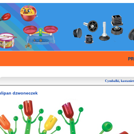
PR
Cymbałki, kastaniet
ulipan dzwoneczek