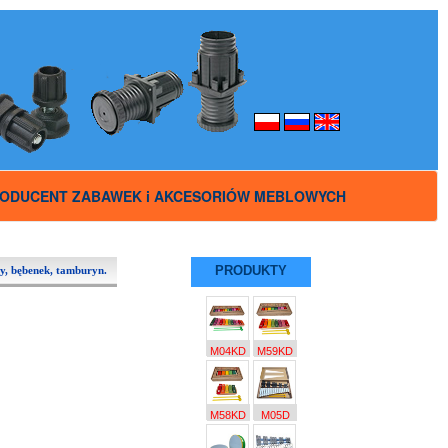
ODUCENT ZABAWEK i AKCESORIÓW MEBLOWYCH
PRODUKTY
y, bębenek, tamburyn.
M04KD
M59KD
M58KD
M05D