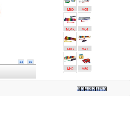
M60
M05
M04K
M04
M03
M41
<<
>>
M42
M50
M56
M06
M35
M32
M36
M21