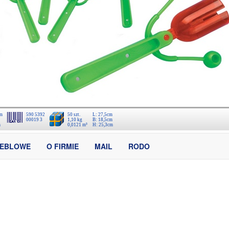
cm
590 5392
50 szt.
L: 27,5cm
00019 3
1,10 kg
B: 18,5cm
m
0,0121 m³
H: 25,3cm
MEBLOWE
O FIRMIE
MAIL
RODO