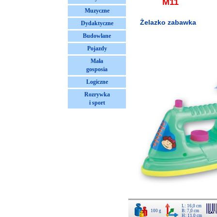
M11
Muzyczne
Żelazko zabawka
Dydaktyczne
Budowlane
Pojazdy
Mała
gosposia
Logiczne
Rozrywka
i sport
L: 16,0 cm
100 g
B: 7,0 cm
H: 11,0 cm