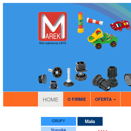
Rok założenia 1979
HOME
O FIRMIE
OFERTA
GRUPY
Mała
gosposia
Wszystkie