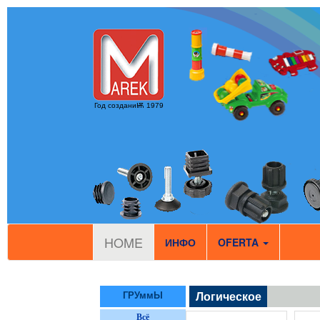
Год созданиѬ 1979
HOME
ИНФО
OFERTA
ГРУммЫ
Логическое
Всё