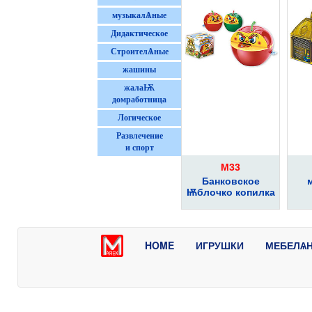
музыкалѦные
Дидактическое
СтроителѦные
жашины
жалаѬ
домработница
Логическое
Развлечение
и спорт
M33
Бaнкoвcкoe
Ѭблoчкo кoпилкa
HOME
ИГРУШКИ
МЕБЕЛѦ