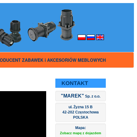
ODUCENT ZABAWEK i AKCESORIÓW MEBLOWYCH
KONTAKT
"MAREK"
Sp. z o.o.
ul. Żyzna 15 B
42-202 Częstochowa
POLSKA
Mapa:
Zobacz mapę z dojazdem