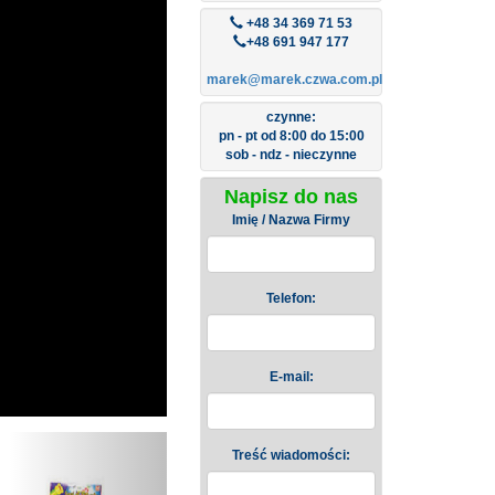
+48 34 369 71 53
+48 691 947 177
marek@marek.czwa.com.pl
czynne:
pn - pt od 8:00 do 15:00
sob - ndz - nieczynne
Napisz do nas
Imię / Nazwa Firmy
Telefon:
E-mail:
Next
Treść wiadomości: