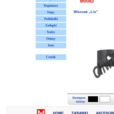
M0082
Regulatory
Wieszak „Lio”
Stopy
Podkładki
Zaślepki
Śruby
Osłony
Inne
Cennik
Dostępne
kolory:
HOME
ZABAWKI
AKCESOR