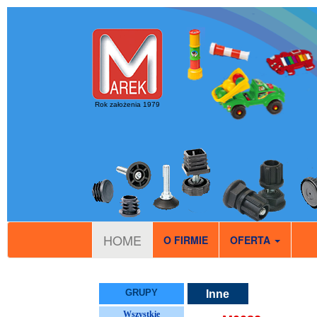
Rok założenia 1979
HOME
O FIRMIE
OFERTA
GRUPY
Inne
Wszystkie