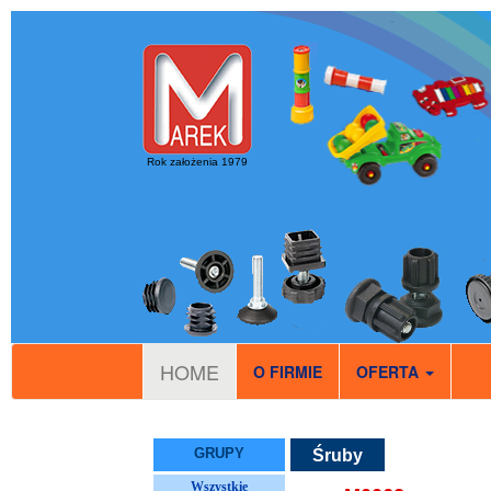
Rok założenia 1979
HOME
O FIRMIE
OFERTA
GRUPY
Śruby
Wszystkie