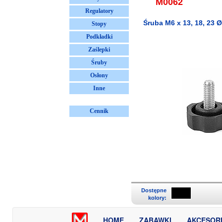
M0062
Regulatory
Śruba M6 x 13, 18, 23 
Stopy
Podkładki
Zaślepki
Śruby
Osłony
Inne
Cennik
Dostępne
kolory:
HOME
ZABAWKI
AKCESOR