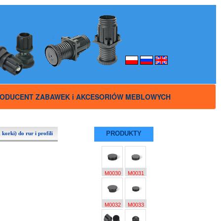
ODUCENT ZABAWEK i AKCESORIÓW MEBLOWYCH
PRODUKTY
 korki) do rur i profili
M0030
M0031
M0032
M0033