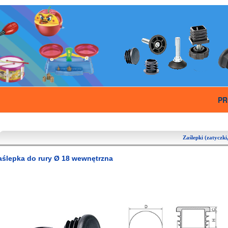
PR
Zaślepki (zatyczki,
aślepka do rury Ø 18 wewnętrzna