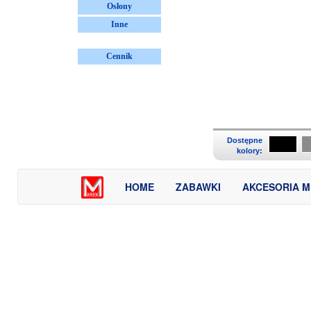
Osłony
Inne
Cennik
Dostępne
kolory:
HOME
ZABAWKI
AKCESORIA 