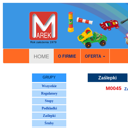
Rok założenia 1979
HOME
O FIRMIE
OFERTA
GRUPY
Zaślepki
Wszystkie
M0045
Z
Regulatory
Stopy
Podkładki
Zaślepki
Śruby