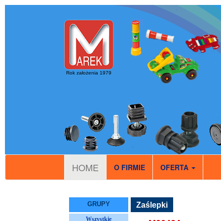
Rok założenia 1979
HOME
O FIRMIE
OFERTA
GRUPY
Zaślepki
Wszystkie