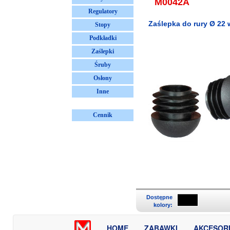
M0042A
Regulatory
Zaślepka do rury Ø 22
Stopy
Podkładki
Zaślepki
Śruby
Osłony
Inne
Cennik
Dostępne
kolory:
HOME
ZABAWKI
AKCESOR