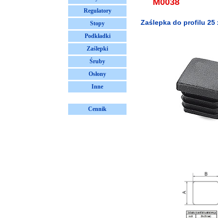
M0038
Regulatory
Zaślepka do profilu 25 
Stopy
Podkładki
Zaślepki
Śruby
Osłony
Inne
Cennik