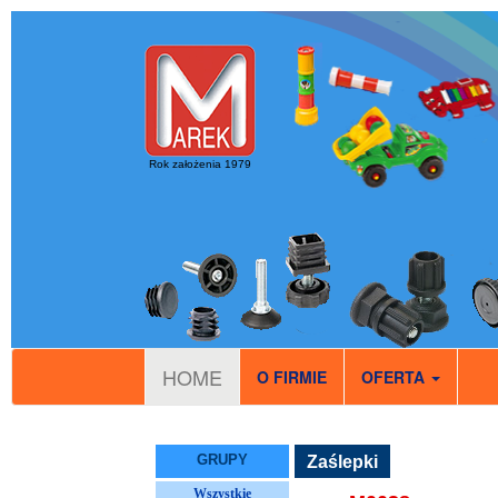
Rok założenia 1979
HOME
O FIRMIE
OFERTA
GRUPY
Zaślepki
Wszystkie