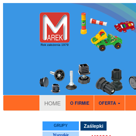
Rok założenia 1979
HOME
O FIRMIE
OFERTA
GRUPY
Zaślepki
Wszystkie