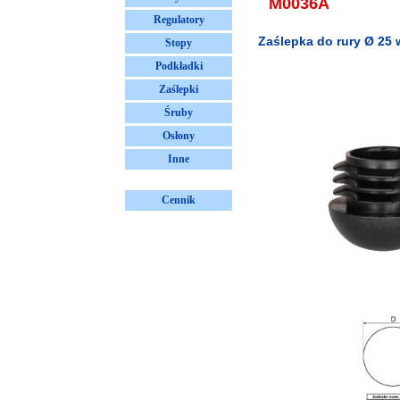
M0036A
Regulatory
Zaślepka do rury Ø 25
Stopy
Podkładki
Zaślepki
Śruby
Osłony
Inne
Cennik