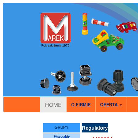
Rok założenia 1979
HOME
O FIRMIE
OFERTA
GRUPY
Regulatory
Wszystkie