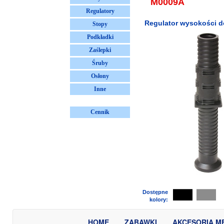
M0009A
Regulatory
Regulator wysokości d
Stopy
Podkładki
Zaślepki
Śruby
Osłony
Inne
Cennik
Dostępne
kolory:
HOME
ZABAWKI
AKCESORIA M