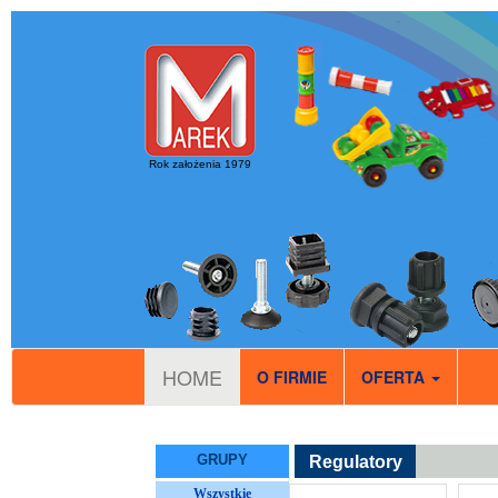
Rok założenia 1979
HOME
O FIRMIE
OFERTA
GRUPY
Regulatory
Wszystkie