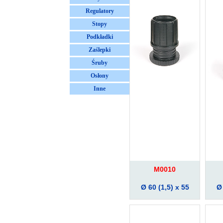
Regulatory
Stopy
Podkładki
Zaślepki
Śruby
Osłony
Inne
M0010
Ø 60 (1,5) x 55
Ø 