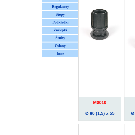
Regulatory
Stopy
Podkładki
Zaślepki
Śruby
Osłony
Inne
M0010
Ø 60 (1,5) x 55
Ø 