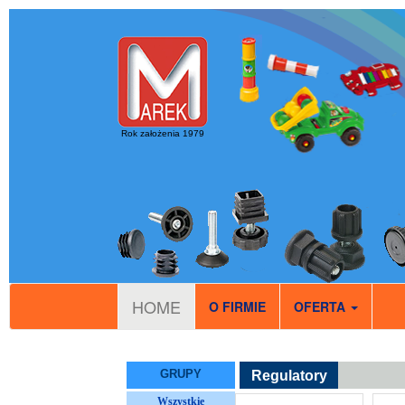
Rok założenia 1979
HOME
O FIRMIE
OFERTA
GRUPY
Regulatory
Wszystkie