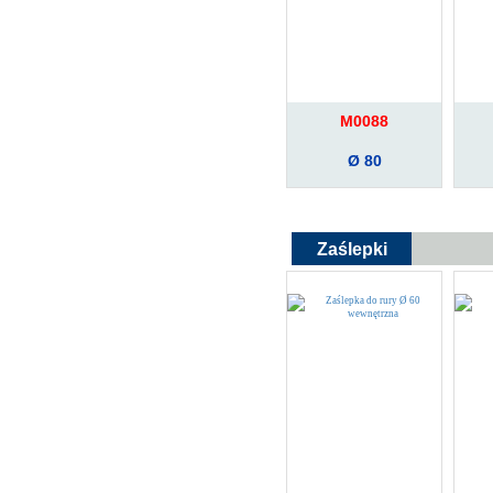
M0088
Ø 80
Zaślepki